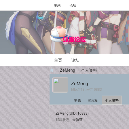
主站
论坛
主页
论坛
›
ZeMeng
›
个人资料
ZeMeng
http://r18.tw/?16883
主题
留言板
个人资料
ZeMeng
(UID: 16883)
邮箱状态
未验证