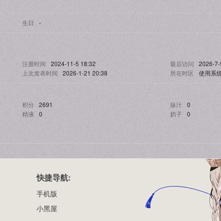
生日
-
注册时间
2024-11-5 18:32
最后访问
2026-7-
上次发表时间
2026-1-21 20:38
所在时区
使用系
积分
2691
妹汁
0
精液
0
奶子
0
快捷导航:
手机版
小黑屋